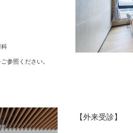
膚科
をご参照ください。
【外来受診】