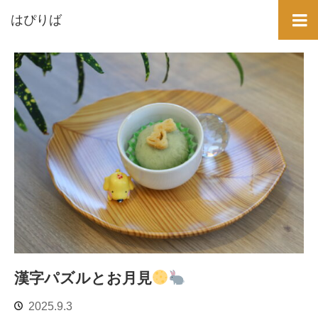
はぴりば
お月見
漢字パズルとお月見
2025.9.3